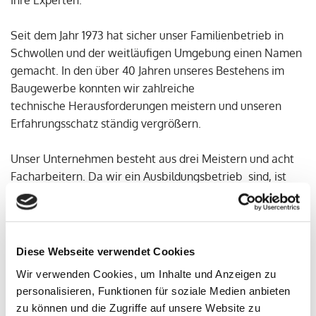
Ihre Experten.
Seit dem Jahr 1973 hat sicher unser Familienbetrieb in
Schwollen und der weitläufigen Umgebung einen Namen
gemacht. In den über 40 Jahren unseres Bestehens im
Baugewerbe konnten wir zahlreiche
technische Herausforderungen meistern und unseren
Erfahrungsschatz ständig vergrößern.
Unser Unternehmen besteht aus drei Meistern und acht
Facharbeitern. Da wir ein Ausbildungsbetrieb sind, ist
auch die jüngste Generation bei uns vertreten: Stets
gehören 2 Lehrlinge zum festen Bestandteil unseres
Betriebs.
Diese Webseite verwendet Cookies
Hahnefeld Bau GmbH
ist ein Name, der für Präzision
Wir verwenden Cookies, um Inhalte und Anzeigen zu
und Zuverlässigkeit steht. Wir planen und arbeiten
personalisieren, Funktionen für soziale Medien anbieten
akkurat – von Anfang bis Ende. Eine enge Absprache mit
zu können und die Zugriffe auf unsere Website zu